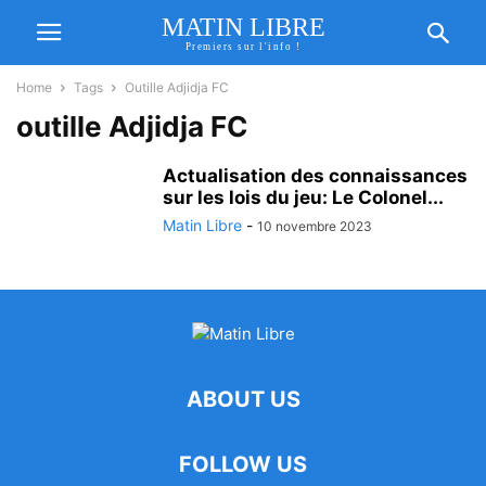
MATIN LIBRE
Premiers sur l'info !
Home
Tags
Outille Adjidja FC
outille Adjidja FC
Actualisation des connaissances
sur les lois du jeu: Le Colonel...
Matin Libre
-
10 novembre 2023
ABOUT US
FOLLOW US