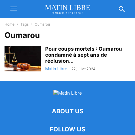
MATIN LIBRE
Premiers sur l'info !
Home
Tags
Oumarou
Oumarou
Pour coups mortels : Oumarou
condamné à sept ans de
réclusion...
Matin Libre
-
22 juillet 2024
ABOUT US
FOLLOW US