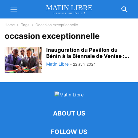
MATIN LIBRE
Premiers sur l'info !
Home
Tags
Occasion exceptionnelle
occasion exceptionnelle
Inauguration du Pavillon du
Bénin à la Biennale de Venise :...
Matin Libre
-
22 avril 2024
ABOUT US
FOLLOW US