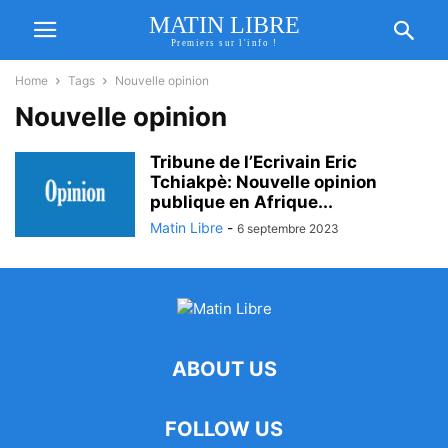
MATIN LIBRE
Premiers sur l'info !
Home
Tags
Nouvelle opinion
Nouvelle opinion
Tribune de l’Ecrivain Eric
Tchiakpè: Nouvelle opinion
publique en Afrique...
Matin Libre
-
6 septembre 2023
ABOUT US
FOLLOW US