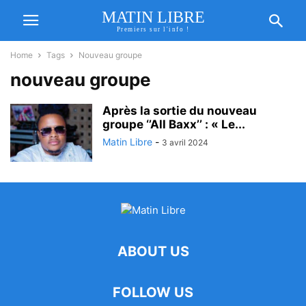
MATIN LIBRE
Premiers sur l'info !
Home
Tags
Nouveau groupe
nouveau groupe
Après la sortie du nouveau
groupe ‘’All Baxx’’ : « Le...
Matin Libre
-
3 avril 2024
ABOUT US
FOLLOW US