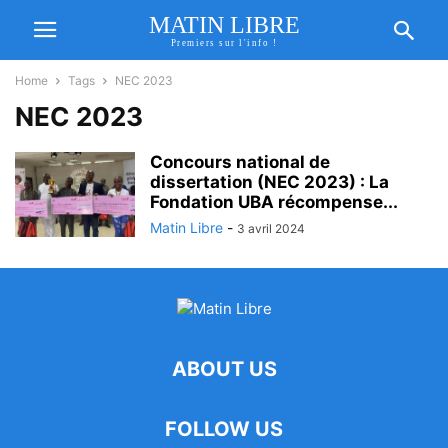
MATIN LIBRE
Premiers sur l'info !
Home
Tags
NEC 2023
NEC 2023
Concours national de
dissertation (NEC 2023) : La
Fondation UBA récompense...
Matin Libre
-
3 avril 2024
ABOUT US
FOLLOW US