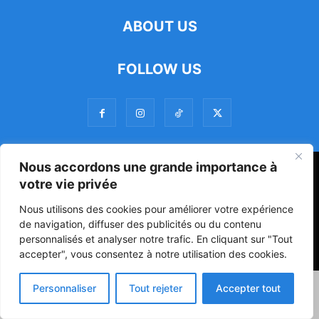
ABOUT US
FOLLOW US
Nous accordons une grande importance à
47ᵉ Assemblée Mondiale sur la Protection de la Vie Privée: Me
votre vie privée
Luciano Hounkponou représente le Bénin à Séoul
Nous utilisons des cookies pour améliorer votre expérience
Politique
Société
Culture
de navigation, diffuser des publicités ou du contenu
personnalisés et analyser notre trafic. En cliquant sur "Tout
© Powered by digitXplus Francophone
accepter", vous consentez à notre utilisation des cookies.
Personnaliser
Tout rejeter
Accepter tout