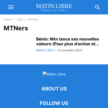
MATIN LIBRE
Premiers sur l'info !
Home
Tags
MTNers
MTNers
Bénin: Mtn lance ses nouvelles
valeurs (Pour plus d’action et...
Matin Libre
-
15 novembre 2023
ABOUT US
FOLLOW US