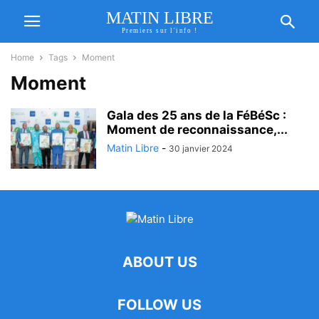
MATIN LIBRE
Premiers sur l'info !
Home
Tags
Moment
Moment
Gala des 25 ans de la FéBéSc :
Moment de reconnaissance,...
Matin Libre
-
30 janvier 2024
ABOUT US
FOLLOW US