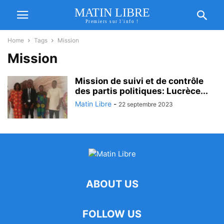
MATIN LIBRE
Premiers sur l'info !
Home
Tags
Mission
Mission
Mission de suivi et de contrôle
des partis politiques: Lucrèce...
Matin Libre
-
22 septembre 2023
ABOUT US
FOLLOW US