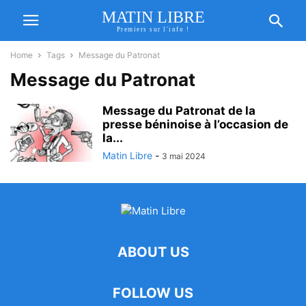
MATIN LIBRE
Premiers sur l'info !
Home
Tags
Message du Patronat
Message du Patronat
Message du Patronat de la
presse béninoise à l’occasion de
la...
Matin Libre
-
3 mai 2024
ABOUT US
FOLLOW US