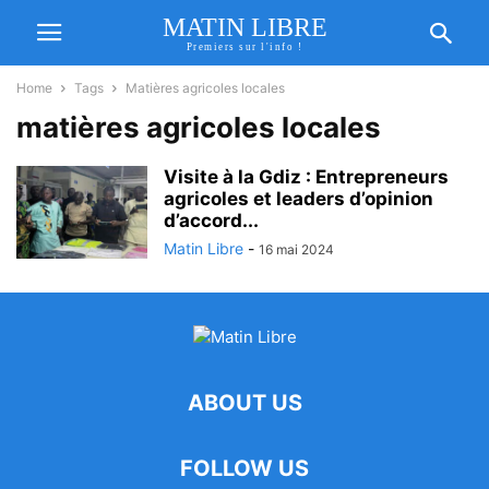
MATIN LIBRE
Premiers sur l'info !
Home
Tags
Matières agricoles locales
matières agricoles locales
Visite à la Gdiz : Entrepreneurs
agricoles et leaders d’opinion
d’accord...
Matin Libre
-
16 mai 2024
ABOUT US
FOLLOW US