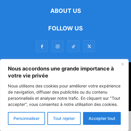
ABOUT US
FOLLOW US
Nous accordons une grande importance à
47ᵉ Assemblée Mondiale sur la Protection de la Vie Privée: Me
votre vie privée
Luciano Hounkponou représente le Bénin à Séoul
Nous utilisons des cookies pour améliorer votre expérience
Politique
Société
Culture
de navigation, diffuser des publicités ou du contenu
personnalisés et analyser notre trafic. En cliquant sur "Tout
© Powered by digitXplus Francophone
accepter", vous consentez à notre utilisation des cookies.
Personnaliser
Tout rejeter
Accepter tout