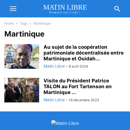
MATIN LIBRE
Premiers sur l'info !
Home
Tags
Martinique
Martinique
Au sujet de la coopération
patrimoniale décentralisée entre
Martinique et Ouidah...
Matin Libre
-
8 avril 2024
Visite du Président Patrice
TALON au Fort Tartenson en
Martinique ...
Matin Libre
-
19 décembre 2023