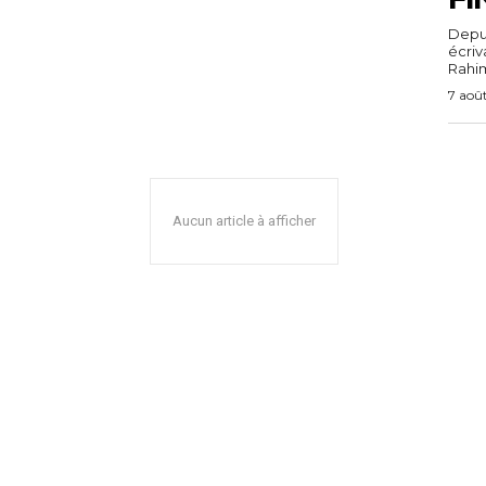
Depuis
écri
Rahim,
7 aoû
Aucun article à afficher