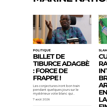
POLITIQUE
SLA
BILLET DE
CU
TIBURCE ADAGBÈ
R
: FORCE DE
IN
FRAPPE !
BR
AR
Les conjectures iront bon train
pendant quelques jours sur le
EN
mystérieux vote blanc qui...
LA
7 août 2026
FI