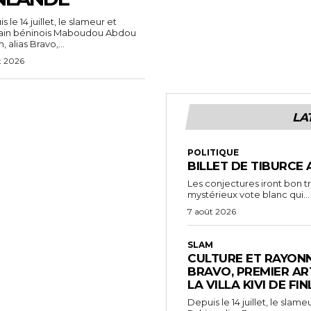
 le 14 juillet, le slameur et
vain béninois Maboudou Abdou
 alias Bravo,...
t 2026
LA
POLITIQUE
BILLET DE TIBURCE 
Les conjectures iront bon t
mystérieux vote blanc qui...
7 août 2026
SLAM
CULTURE ET RAYONN
BRAVO, PREMIER AR
LA VILLA KIVI DE FI
Depuis le 14 juillet, le sl