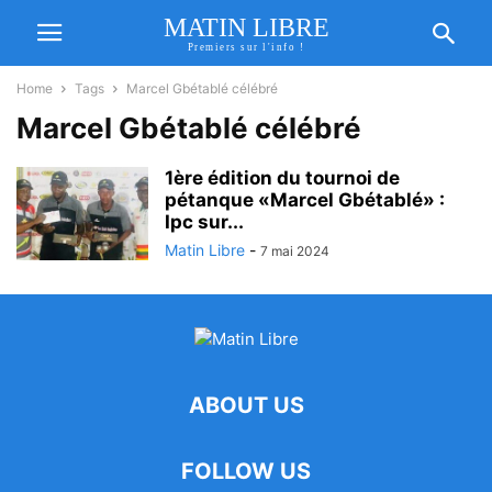
MATIN LIBRE
Premiers sur l'info !
Home
Tags
Marcel Gbétablé célébré
Marcel Gbétablé célébré
1ère édition du tournoi de
pétanque «Marcel Gbétablé» :
Ipc sur...
Matin Libre
-
7 mai 2024
ABOUT US
FOLLOW US