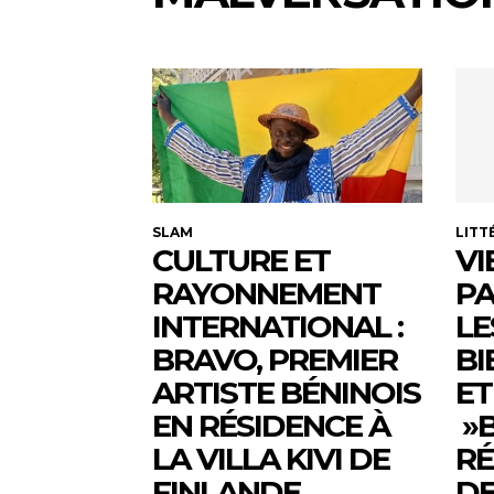
SLAM
LITT
CULTURE ET
VI
RAYONNEMENT
PA
INTERNATIONAL :
LE
BRAVO, PREMIER
BI
ARTISTE BÉNINOIS
ET
EN RÉSIDENCE À
»B
LA VILLA KIVI DE
RÉ
FINLANDE
DE