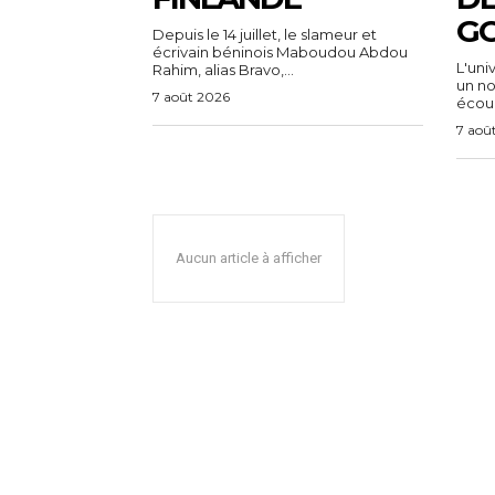
G
Depuis le 14 juillet, le slameur et
écrivain béninois Maboudou Abdou
L'uni
Rahim, alias Bravo,...
un n
7 août 2026
écoul
7 aoû
Aucun article à afficher