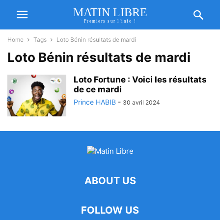
MATIN LIBRE
Premiers sur l'info !
Home
Tags
Loto Bénin résultats de mardi
Loto Bénin résultats de mardi
Loto Fortune : Voici les résultats
de ce mardi
Prince HABIB
-
30 avril 2024
ABOUT US
FOLLOW US