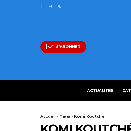
S'ABONNER
ACTUALITÉS
CAT
Accueil
Tags
Komi Koutché
KOMI KOUTCH