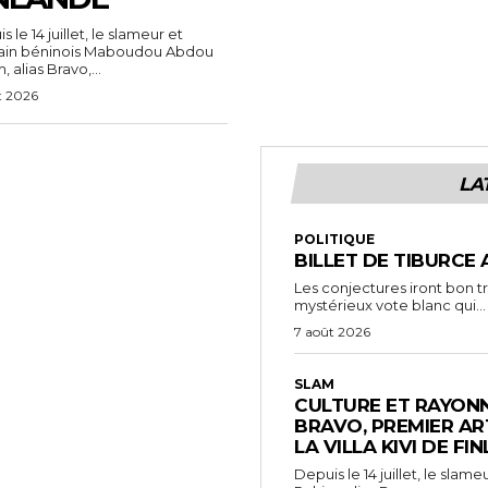
 le 14 juillet, le slameur et
vain béninois Maboudou Abdou
 alias Bravo,...
t 2026
LA
POLITIQUE
BILLET DE TIBURCE 
Les conjectures iront bon t
mystérieux vote blanc qui...
7 août 2026
SLAM
CULTURE ET RAYONN
BRAVO, PREMIER AR
LA VILLA KIVI DE FI
Depuis le 14 juillet, le sl