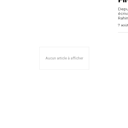
Depuis
écri
Rahim,
7 aoû
Aucun article à afficher