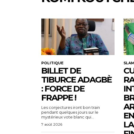
POLITIQUE
SLA
BILLET DE
CU
TIBURCE ADAGBÈ
R
: FORCE DE
IN
FRAPPE !
BR
AR
Les conjectures iront bon train
pendant quelques jours sur le
EN
mystérieux vote blanc qui...
LA
7 août 2026
FI