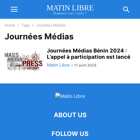
MATIN LIBRE
Premiers sur l'info !
Home
Tags
Journées Médias
Journées Médias
Journées Médias Bénin 2024 :
L’appel à participation est lancé
Matin Libre
-
11 avril 2024
ABOUT US
FOLLOW US