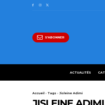
S'ABONNER
ACTUALITÉS
CAT
Accueil
Tags
Jisleine Adimi
JISLEINE ADIMI