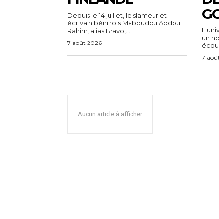
G
Depuis le 14 juillet, le slameur et
écrivain béninois Maboudou Abdou
L'uni
Rahim, alias Bravo,...
un n
7 août 2026
écoul
7 aoû
Aucun article à afficher