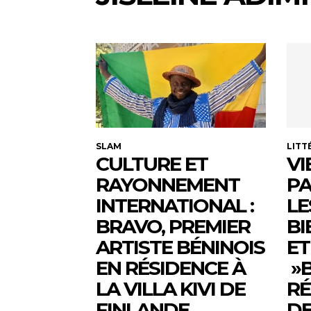
SLAM
LITT
CULTURE ET
VI
RAYONNEMENT
PA
INTERNATIONAL :
LE
BRAVO, PREMIER
BI
ARTISTE BÉNINOIS
ET
EN RÉSIDENCE À
»B
LA VILLA KIVI DE
RÉ
FINLANDE
DE