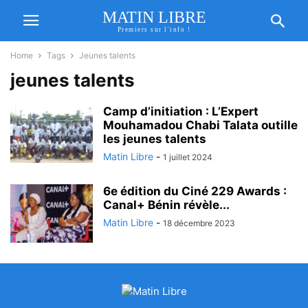
MATIN LIBRE
Premiers sur l'info !
Home
Tags
Jeunes talents
jeunes talents
Camp d’initiation : L’Expert
Mouhamadou Chabi Talata outille
les jeunes talents
Matin Libre
-
1 juillet 2024
6e édition du Ciné 229 Awards :
Canal+ Bénin révèle...
Matin Libre
-
18 décembre 2023