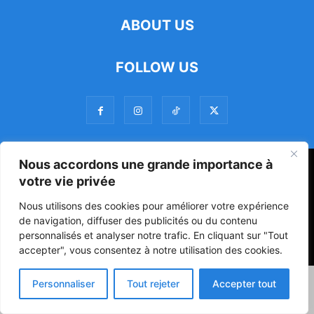
ABOUT US
FOLLOW US
Nous accordons une grande importance à
47ᵉ Assemblée Mondiale sur la Protection de la Vie Privée: Me
votre vie privée
Luciano Hounkponou représente le Bénin à Séoul
Nous utilisons des cookies pour améliorer votre expérience
Politique
Société
Culture
de navigation, diffuser des publicités ou du contenu
personnalisés et analyser notre trafic. En cliquant sur "Tout
© Powered by digitXplus Francophone
accepter", vous consentez à notre utilisation des cookies.
Personnaliser
Tout rejeter
Accepter tout