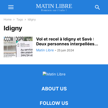
MATIN LIBRE
Premiers sur l'info !
Home
Tags
Idigny
Idigny
Vol et recel à Idigny et Savè :
Deux personnes interpellées...
Matin Libre
-
25 juin 2024
ABOUT US
FOLLOW US