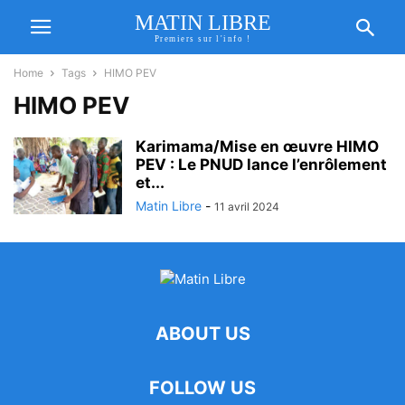
MATIN LIBRE
Premiers sur l'info !
Home
Tags
HIMO PEV
HIMO PEV
Karimama/Mise en œuvre HIMO
PEV : Le PNUD lance l’enrôlement
et...
Matin Libre
-
11 avril 2024
ABOUT US
FOLLOW US