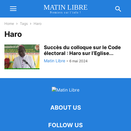
MATIN LIBRE
Premiers sur l'info !
Home
Tags
Haro
Haro
Succès du colloque sur le Code
électoral : Haro sur l’Eglise...
Matin Libre
-
6 mai 2024
ABOUT US
FOLLOW US