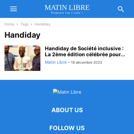
MATIN LIBRE
Premiers sur l'info !
Home
Tags
Handiday
Handiday
Handiday de Société inclusive :
La 2ème édition célébrée pour...
Matin Libre
-
18 décembre 2023
ABOUT US
FOLLOW US