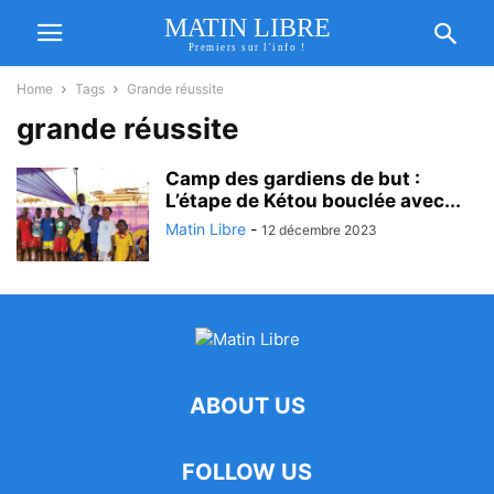
MATIN LIBRE
Premiers sur l'info !
Home
Tags
Grande réussite
grande réussite
Camp des gardiens de but :
L’étape de Kétou bouclée avec...
Matin Libre
-
12 décembre 2023
ABOUT US
FOLLOW US