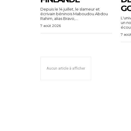
G
Depuis le 14 juillet, le slameur et
écrivain béninois Maboudou Abdou
L'uni
Rahim, alias Bravo,...
un n
7 août 2026
écoul
7 aoû
Aucun article à afficher