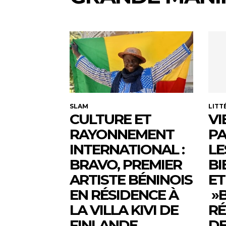
SLAM
LITT
CULTURE ET
VI
RAYONNEMENT
PA
INTERNATIONAL :
LE
BRAVO, PREMIER
BI
ARTISTE BÉNINOIS
ET
EN RÉSIDENCE À
»B
LA VILLA KIVI DE
RÉ
FINLANDE
DE