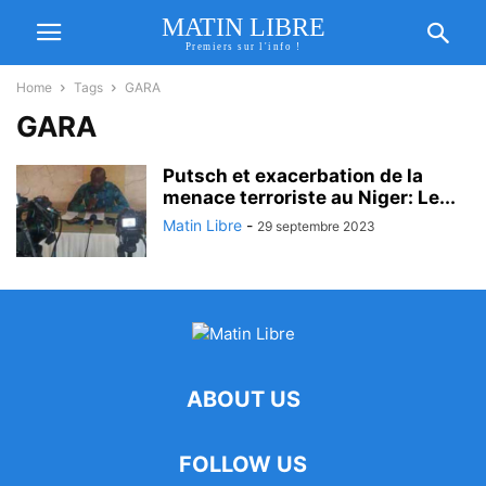
MATIN LIBRE
Premiers sur l'info !
Home
Tags
GARA
GARA
Putsch et exacerbation de la
menace terroriste au Niger: Le...
Matin Libre
-
29 septembre 2023
ABOUT US
FOLLOW US