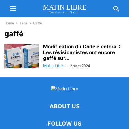
MATIN LIBRE
Premiers sur l'info !
Home
Tags
Gaffé
gaffé
Modification du Code électoral :
Les révisionnistes ont encore
gaffé sur...
Matin Libre
-
12 mars 2024
ABOUT US
FOLLOW US