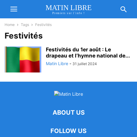
MATIN LIBRE
Premiers sur l'info !
Home
Tags
Festivités
Festivités
Festivités du 1er août : Le
drapeau et l’hymne national de...
Matin Libre
-
31 juillet 2024
ABOUT US
FOLLOW US