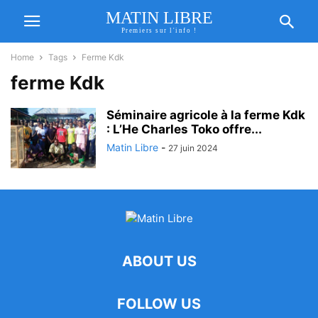
MATIN LIBRE
Premiers sur l'info !
Home
Tags
Ferme Kdk
ferme Kdk
Séminaire agricole à la ferme Kdk
: L’He Charles Toko offre...
Matin Libre
-
27 juin 2024
ABOUT US
FOLLOW US