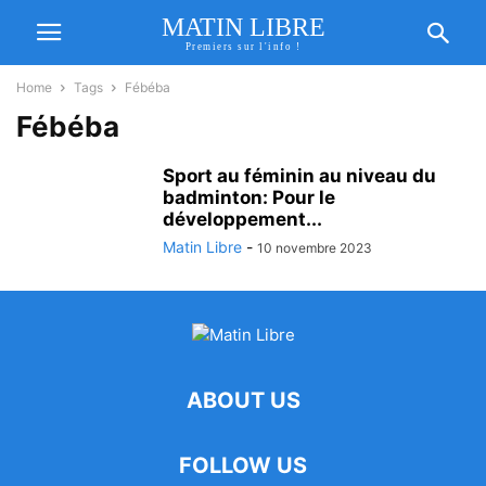
MATIN LIBRE
Premiers sur l'info !
Home
Tags
Fébéba
Fébéba
Sport au féminin au niveau du
badminton: Pour le
développement...
Matin Libre
-
10 novembre 2023
ABOUT US
FOLLOW US