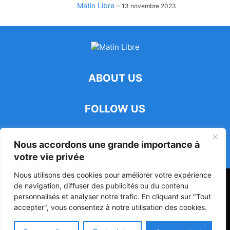
Matin Libre
-
13 novembre 2023
ABOUT US
FOLLOW US
Nous accordons une grande importance à
votre vie privée
Nous utilisons des cookies pour améliorer votre expérience
47ᵉ Assemblée Mondiale sur la Protection de la Vie Privée: Me
de navigation, diffuser des publicités ou du contenu
Luciano Hounkponou représente le Bénin à Séoul
personnalisés et analyser notre trafic. En cliquant sur "Tout
accepter", vous consentez à notre utilisation des cookies.
Politique
Société
Culture