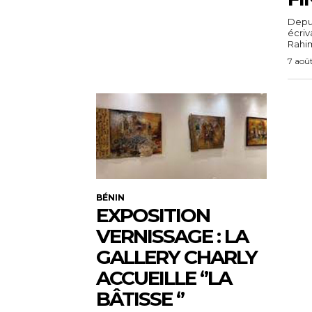
Depuis
écri
Rahim,
7 aoû
BÉNIN
EXPOSITION
VERNISSAGE : LA
GALLERY CHARLY
ACCUEILLE ‘’LA
BÂTISSE ‘’