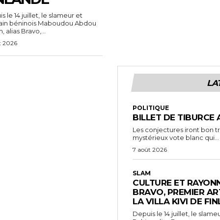
 le 14 juillet, le slameur et
vain béninois Maboudou Abdou
 alias Bravo,...
t 2026
LA
POLITIQUE
BILLET DE TIBURCE 
Les conjectures iront bon t
mystérieux vote blanc qui...
7 août 2026
SLAM
CULTURE ET RAYONN
BRAVO, PREMIER AR
LA VILLA KIVI DE FI
Depuis le 14 juillet, le sl