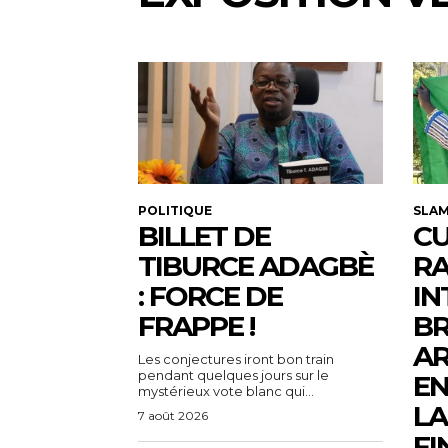
POLITIQUE
SLA
BILLET DE
CU
TIBURCE ADAGBÈ
R
: FORCE DE
IN
FRAPPE !
BR
AR
Les conjectures iront bon train
pendant quelques jours sur le
EN
mystérieux vote blanc qui...
LA
7 août 2026
FI