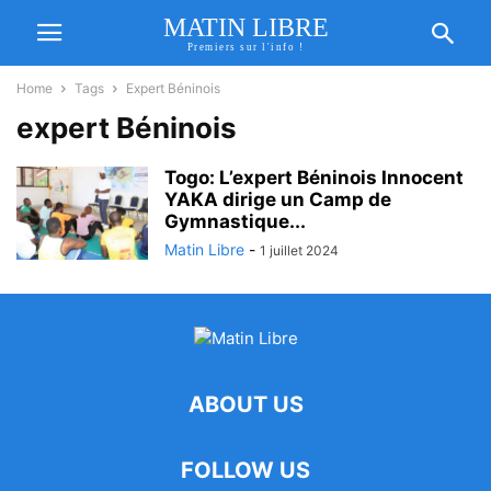
MATIN LIBRE
Premiers sur l'info !
Home
Tags
Expert Béninois
expert Béninois
Togo: L’expert Béninois Innocent
YAKA dirige un Camp de
Gymnastique...
Matin Libre
-
1 juillet 2024
ABOUT US
FOLLOW US