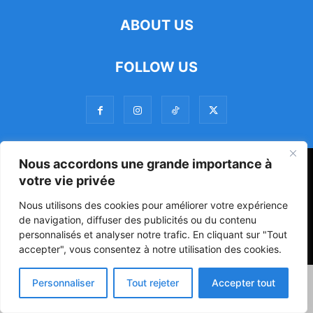
ABOUT US
FOLLOW US
Nous accordons une grande importance à
47ᵉ Assemblée Mondiale sur la Protection de la Vie Privée: Me
votre vie privée
Luciano Hounkponou représente le Bénin à Séoul
Nous utilisons des cookies pour améliorer votre expérience
Politique
Société
Culture
de navigation, diffuser des publicités ou du contenu
personnalisés et analyser notre trafic. En cliquant sur "Tout
© Powered by digitXplus Francophone
accepter", vous consentez à notre utilisation des cookies.
Personnaliser
Tout rejeter
Accepter tout