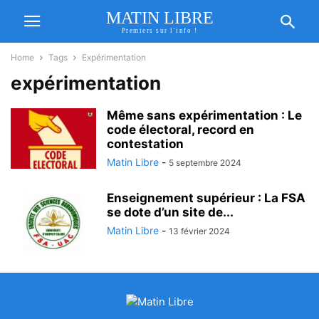
MATIN LIBRE
Premiers sur l'info !
Home
Tags
Expérimentation
expérimentation
Même sans expérimentation : Le
code électoral, record en
contestation
Matin Libre
-
5 septembre 2024
Enseignement supérieur : La FSA
se dote d’un site de...
Matin Libre
-
13 février 2024