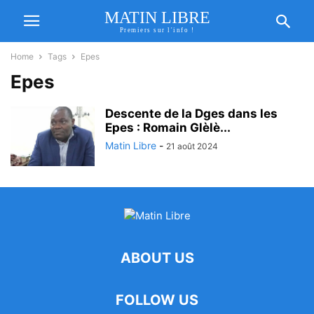
MATIN LIBRE
Premiers sur l'info !
Home
Tags
Epes
Epes
Descente de la Dges dans les
Epes : Romain Glèlè...
Matin Libre
-
21 août 2024
ABOUT US
FOLLOW US