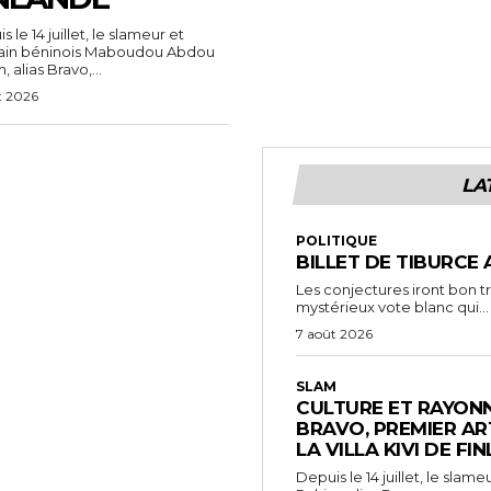
 le 14 juillet, le slameur et
vain béninois Maboudou Abdou
 alias Bravo,...
t 2026
LA
POLITIQUE
BILLET DE TIBURCE 
Les conjectures iront bon t
mystérieux vote blanc qui...
7 août 2026
SLAM
CULTURE ET RAYONN
BRAVO, PREMIER AR
LA VILLA KIVI DE FI
Depuis le 14 juillet, le sl