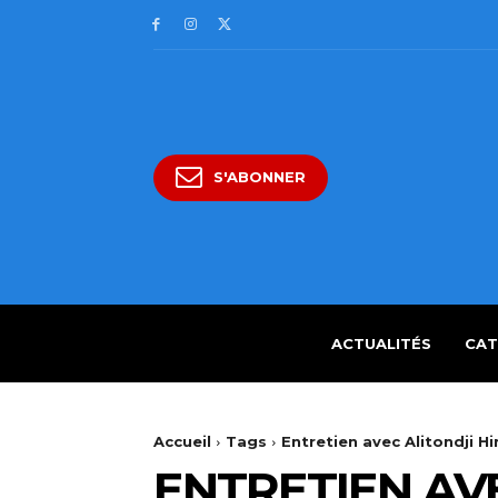
S'ABONNER
ACTUALITÉS
CAT
Accueil
Tags
Entretien avec Alitondji Hi
ENTRETIEN AVE