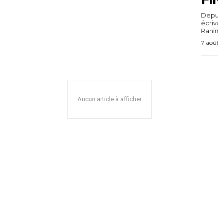
Depuis
écri
Rahim,
7 aoû
Aucun article à afficher