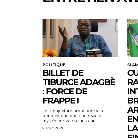
POLITIQUE
SLA
BILLET DE
CU
TIBURCE ADAGBÈ
R
: FORCE DE
IN
FRAPPE !
BR
AR
Les conjectures iront bon train
pendant quelques jours sur le
EN
mystérieux vote blanc qui...
LA
7 août 2026
FI