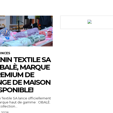
ONCES
NIN TEXTILE SA
OBALÈ, MARQUE
EMIUM DE
NGE DE MAISON
SPONIBLE!
 Textile SA lance officiellement
arque haut de gamme : OBALÈ.
ollection...
t 2026