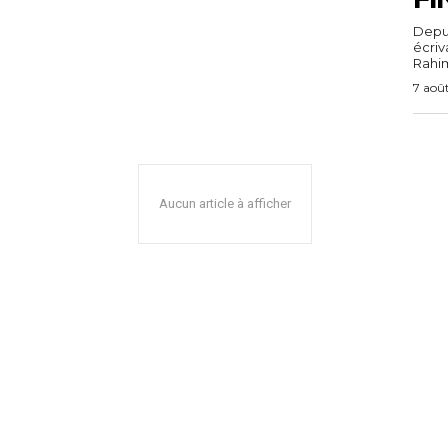
Depuis
écri
Rahim,
7 aoû
Aucun article à afficher