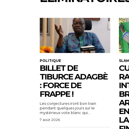
POLITIQUE
SLA
BILLET DE
CU
TIBURCE ADAGBÈ
R
: FORCE DE
IN
FRAPPE !
BR
AR
Les conjectures iront bon train
pendant quelques jours sur le
EN
mystérieux vote blanc qui...
LA
7 août 2026
FI