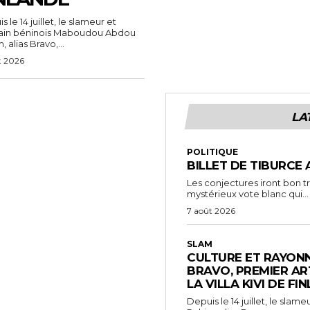
 le 14 juillet, le slameur et
vain béninois Maboudou Abdou
 alias Bravo,...
t 2026
LA
POLITIQUE
BILLET DE TIBURCE 
Les conjectures iront bon t
mystérieux vote blanc qui...
7 août 2026
SLAM
CULTURE ET RAYONN
BRAVO, PREMIER AR
LA VILLA KIVI DE FI
Depuis le 14 juillet, le sl