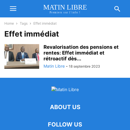
MATIN LIBRE
Premiers sur l'info !
Home
Tags
Effet immédiat
Effet immédiat
Revalorisation des pensions et
rentes: Effet immédiat et
rétroactif dès...
Matin Libre
-
18 septembre 2023
ABOUT US
FOLLOW US