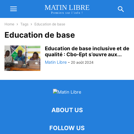
MATIN LIBRE
Premiers sur l'info !
Home
Tags
Education de base
Education de base
Education de base inclusive et de
qualité : Cbo-Ept s’ouvre aux...
Matin Libre
-
20 août 2024
ABOUT US
FOLLOW US