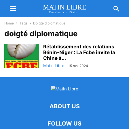
MATIN LIBRE
Premiers sur l'info !
Home
Tags
Doigté diplomatique
doigté diplomatique
Rétablissement des relations
Bénin-Niger : La Fcbe invite la
Chine à...
Matin Libre
-
15 mai 2024
ABOUT US
FOLLOW US