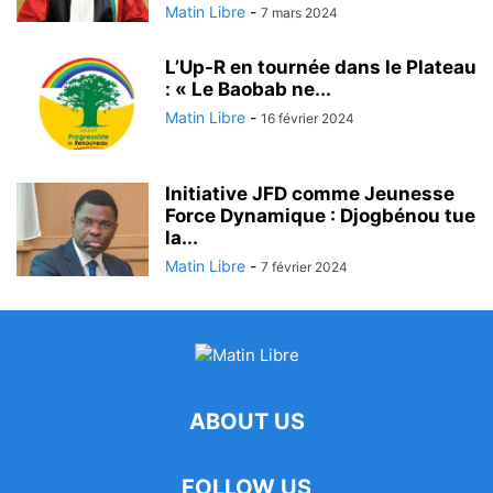
Matin Libre
-
7 mars 2024
L’Up-R en tournée dans le Plateau
: « Le Baobab ne...
Matin Libre
-
16 février 2024
Initiative JFD comme Jeunesse
Force Dynamique : Djogbénou tue
la...
Matin Libre
-
7 février 2024
ABOUT US
FOLLOW US