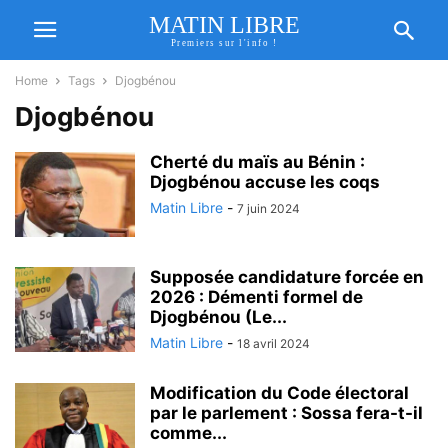
MATIN LIBRE
Premiers sur l'info !
Home
Tags
Djogbénou
Djogbénou
Cherté du maïs au Bénin :
Djogbénou accuse les coqs
Matin Libre
-
7 juin 2024
Supposée candidature forcée en
2026 : Démenti formel de
Djogbénou (Le...
Matin Libre
-
18 avril 2024
Modification du Code électoral
par le parlement : Sossa fera-t-il
comme...