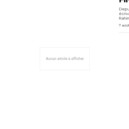
Depuis
écri
Rahim,
7 aoû
Aucun article à afficher