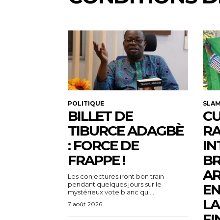
POLITIQUE
SLA
BILLET DE
CU
TIBURCE ADAGBÈ
R
: FORCE DE
IN
FRAPPE !
BR
AR
Les conjectures iront bon train
pendant quelques jours sur le
EN
mystérieux vote blanc qui...
LA
7 août 2026
FI