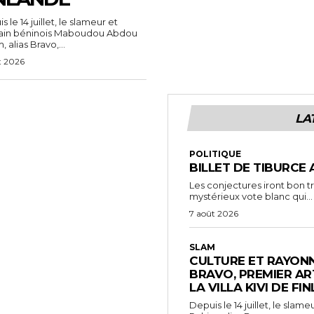
 le 14 juillet, le slameur et
vain béninois Maboudou Abdou
 alias Bravo,...
t 2026
LA
POLITIQUE
BILLET DE TIBURCE 
Les conjectures iront bon t
mystérieux vote blanc qui...
7 août 2026
SLAM
CULTURE ET RAYONN
BRAVO, PREMIER AR
LA VILLA KIVI DE FI
Depuis le 14 juillet, le sl