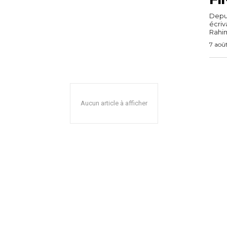
Depuis
écri
Rahim,
7 aoû
Aucun article à afficher