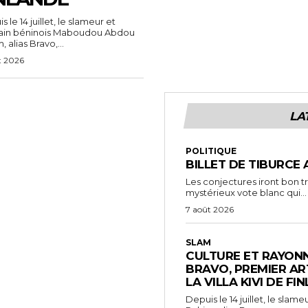
 le 14 juillet, le slameur et
vain béninois Maboudou Abdou
 alias Bravo,...
t 2026
LA
POLITIQUE
BILLET DE TIBURCE 
Les conjectures iront bon t
mystérieux vote blanc qui...
7 août 2026
SLAM
CULTURE ET RAYONN
BRAVO, PREMIER AR
LA VILLA KIVI DE FI
Depuis le 14 juillet, le sl