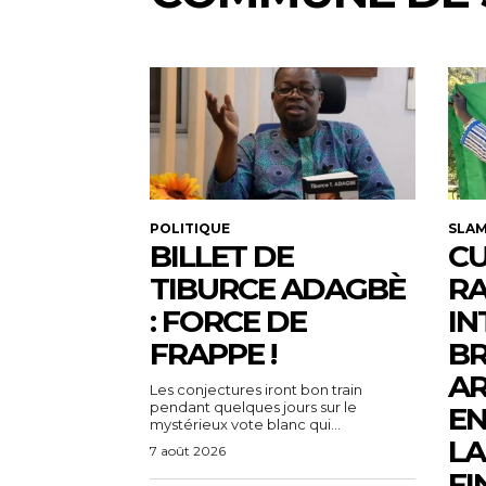
POLITIQUE
SLA
BILLET DE
CU
TIBURCE ADAGBÈ
R
: FORCE DE
IN
FRAPPE !
BR
AR
Les conjectures iront bon train
pendant quelques jours sur le
EN
mystérieux vote blanc qui...
LA
7 août 2026
FI