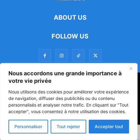
ABOUT US
FOLLOW US
Nous accordons une grande importance à
votre vie privée
47ᵉ Assemblée Mondiale sur la Protection de la Vie Privée: Me
Luciano Hounkponou représente le Bénin à Séoul
Nous utilisons des cookies pour améliorer votre expérience
de navigation, diffuser des publicités ou du contenu
Politique
Société
Culture
personnalisés et analyser notre trafic. En cliquant sur "Tout
accepter", vous consentez à notre utilisation des cookies.
© Powered by digitXplus Francophone
Personnaliser
Tout rejeter
Accepter tout