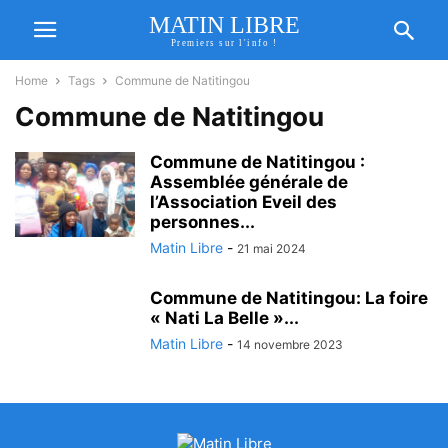
MATIN LIBRE
Premiers sur l'info !
Home
Tags
Commune de Natitingou
Commune de Natitingou
Commune de Natitingou :
Assemblée générale de
l’Association Eveil des
personnes...
Matin Libre
-
21 mai 2024
Commune de Natitingou: La foire
« Nati La Belle »...
Matin Libre
-
14 novembre 2023