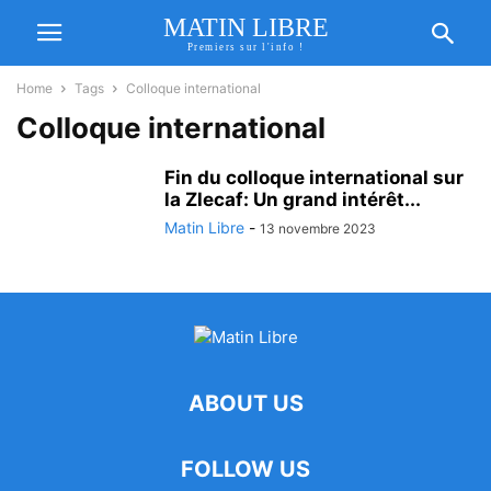
MATIN LIBRE
Premiers sur l'info !
Home
Tags
Colloque international
Colloque international
Fin du colloque international sur
la Zlecaf: Un grand intérêt...
Matin Libre
-
13 novembre 2023
ABOUT US
FOLLOW US