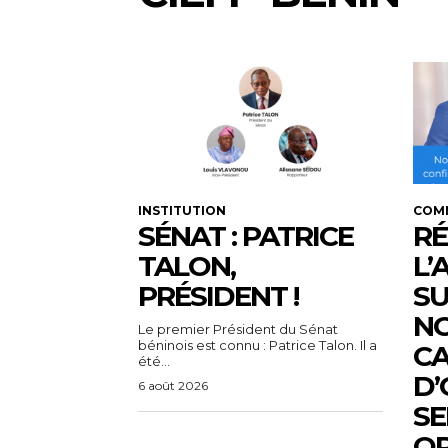
INSTITUTION
COM
SÉNAT : PATRICE
RÉ
TALON,
L’
PRÉSIDENT !
SU
N
Le premier Président du Sénat
béninois est connu : Patrice Talon. Il a
C
été...
D’
6 août 2026
SE
OP