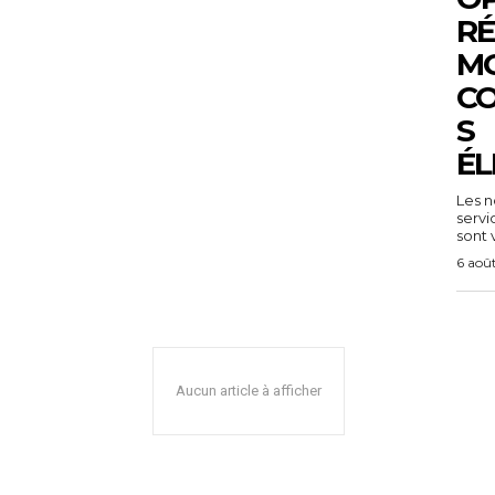
RÉ
MO
C
S
ÉL
Les n
servi
sont v
6 aoû
Aucun article à afficher