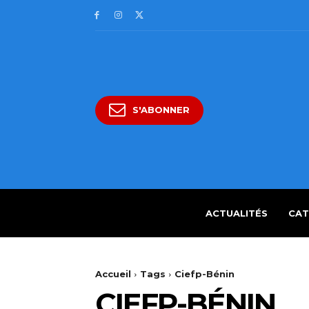
S'ABONNER
ACTUALITÉS
CAT
Accueil
Tags
Ciefp-Bénin
CIEFP-BÉNIN