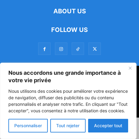
ABOUT US
FOLLOW US
Nous accordons une grande importance à
47ᵉ Assemblée Mondiale sur la Protection de la Vie Privée: Me
votre vie privée
Luciano Hounkponou représente le Bénin à Séoul
Nous utilisons des cookies pour améliorer votre expérience
Politique
Société
Culture
de navigation, diffuser des publicités ou du contenu
personnalisés et analyser notre trafic. En cliquant sur "Tout
© Powered by digitXplus Francophone
accepter", vous consentez à notre utilisation des cookies.
Personnaliser
Tout rejeter
Accepter tout