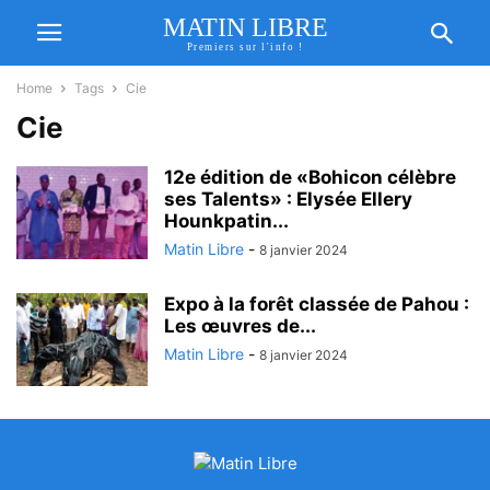
MATIN LIBRE
Premiers sur l'info !
Home
Tags
Cie
Cie
12e édition de «Bohicon célèbre
ses Talents» : Elysée Ellery
Hounkpatin...
Matin Libre
-
8 janvier 2024
Expo à la forêt classée de Pahou :
Les œuvres de...
Matin Libre
-
8 janvier 2024